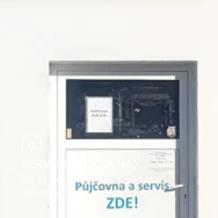
SERVIS a PŮJČOVNA
Po - Pá: 7:00 - 16:00
Sobota: dle dohody na prodejně