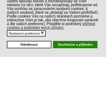
ušetřili spoustu klikání a nezobrazovaly se Vám
reklamy na věci, které Vás nezajímají, potřebujeme od
materiály
Vás souhlas se zpracováním souborů cookies, tj.
malých souborů, které se ukládají ve Vašem prohlížeči.
Podle cookies Vás na našich stránkách poznáme a
zobrazíme Vám je tak, aby všechno fungovalo správně
a dle vašich preferencí. Projděte si podrobný
přehled
cookies a podmínky jejich užívání.
Bezkontaktní mytí vozidel
Nastavení preferencí
◮
Odmítnout
Souhlasím a přijímám
EXTERIER COMFORT
400 Kč/30 min.
pěnové mytí karoserie
mytí disků
mytí podběhů
odstranění hmyzu
tekutý vosk
oplach
sušení karoserie stěrkou a mikroutěrkou
čištění vnitřních hran dveří a prahů